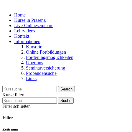
Home
Kurse in Präsenz
Live-Onlineseminare
Lehrvideos
Kontakt
Informationen
Kursorte
Online Fortbildungen
Förderungsmöglichkeiten
Über uns
Seminarversicherung
Probandensuche
Links
Search
Kurse filtern
Suche
Filter schließen
Filter
Zeitraum