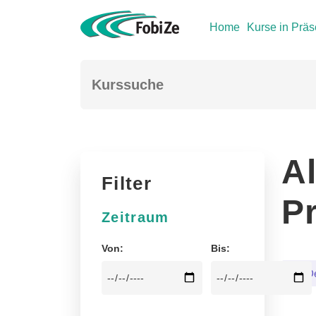
Home
Kurse in Prä
A
Filter
P
Zeitraum
Von:
Bis:
De