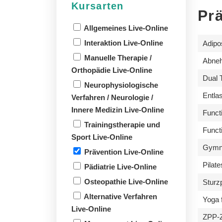
Kursarten
Prä
Allgemeines Live-Online
Interaktion Live-Online
Adipo
Manuelle Therapie /
Abneh
Orthopädie Live-Online
Dual 
Neurophysiologische
Entla
Verfahren / Neurologie /
Innere Medizin Live-Online
Funct
Trainingstherapie und
Funct
Sport Live-Online
Gymna
Prävention Live-Online
Pilat
Pädiatrie Live-Online
Osteopathie Live-Online
Sturz
Alternative Verfahren
Yoga 
Live-Online
ZPP-Z