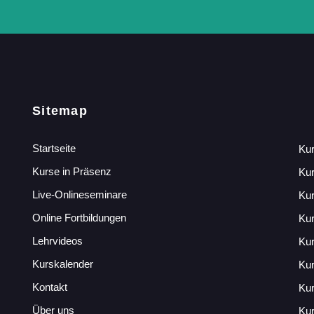
Sitemap
Startseite
Kur
Kurse in Präsenz
Ku
Live-Onlineseminare
Kur
Online Fortbildungen
Kur
Lehrvideos
Kur
Kurskalender
Kur
Kontakt
Kur
Über uns
Kur