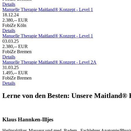
Details
Manuelle Therapie Maitland® Konzept - Level 1
18.12.24
2.380,-- EUR
FobiZe Köln
Details
Manuelle Therapie Maitland® Konzept - Level 1
03.03.25
2.380,-- EUR
FobiZe Bremen
Details
Manuelle Therapie Maitland® Konzept - Level 2A
31.03.25
1.495,-- EUR
FobiZe Bremen
Details
Lerne von den Besten: Unsere Maitland®
Klaus Hannken-Illjes
Heilpraktiker, Masseur und med. Badem., Fachlehrer Anatomie/Physio