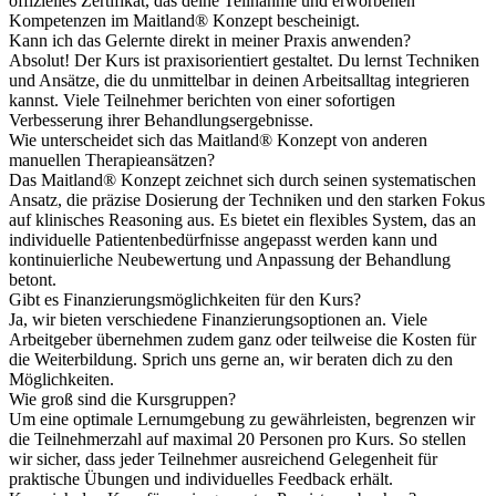
offizielles Zertifikat, das deine Teilnahme und erworbenen
Kompetenzen im Maitland® Konzept bescheinigt.
Kann ich das Gelernte direkt in meiner Praxis anwenden?
Absolut! Der Kurs ist praxisorientiert gestaltet. Du lernst Techniken
und Ansätze, die du unmittelbar in deinen Arbeitsalltag integrieren
kannst. Viele Teilnehmer berichten von einer sofortigen
Verbesserung ihrer Behandlungsergebnisse.
Wie unterscheidet sich das Maitland® Konzept von anderen
manuellen Therapieansätzen?
Das Maitland® Konzept zeichnet sich durch seinen systematischen
Ansatz, die präzise Dosierung der Techniken und den starken Fokus
auf klinisches Reasoning aus. Es bietet ein flexibles System, das an
individuelle Patientenbedürfnisse angepasst werden kann und
kontinuierliche Neubewertung und Anpassung der Behandlung
betont.
Gibt es Finanzierungsmöglichkeiten für den Kurs?
Ja, wir bieten verschiedene Finanzierungsoptionen an. Viele
Arbeitgeber übernehmen zudem ganz oder teilweise die Kosten für
die Weiterbildung. Sprich uns gerne an, wir beraten dich zu den
Möglichkeiten.
Wie groß sind die Kursgruppen?
Um eine optimale Lernumgebung zu gewährleisten, begrenzen wir
die Teilnehmerzahl auf maximal 20 Personen pro Kurs. So stellen
wir sicher, dass jeder Teilnehmer ausreichend Gelegenheit für
praktische Übungen und individuelles Feedback erhält.