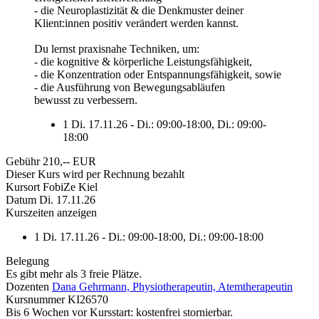
- die Neuroplastizität & die Denkmuster deiner
Klient:innen positiv verändert werden kannst.
Du lernst praxisnahe Techniken, um:
- die kognitive & körperliche Leistungsfähigkeit,
- die Konzentration oder Entspannungsfähigkeit, sowie
- die Ausführung von Bewegungsabläufen
bewusst zu verbessern.
1
Di. 17.11.26 - Di.: 09:00-18:00, Di.: 09:00-
18:00
Gebühr
210,-- EUR
Dieser Kurs wird per Rechnung bezahlt
Kursort
FobiZe Kiel
Datum
Di. 17.11.26
Kurszeiten anzeigen
1
Di. 17.11.26 - Di.: 09:00-18:00, Di.: 09:00-18:00
Belegung
Es gibt mehr als 3 freie Plätze.
Dozenten
Dana Gehrmann, Physiotherapeutin, Atemtherapeutin
Kursnummer
KI26570
Bis 6 Wochen vor Kursstart: kostenfrei stornierbar.