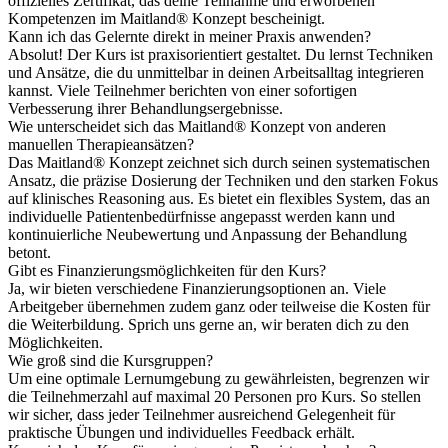
offizielles Zertifikat, das deine Teilnahme und erworbenen
Kompetenzen im Maitland® Konzept bescheinigt.
Kann ich das Gelernte direkt in meiner Praxis anwenden?
Absolut! Der Kurs ist praxisorientiert gestaltet. Du lernst Techniken
und Ansätze, die du unmittelbar in deinen Arbeitsalltag integrieren
kannst. Viele Teilnehmer berichten von einer sofortigen
Verbesserung ihrer Behandlungsergebnisse.
Wie unterscheidet sich das Maitland® Konzept von anderen
manuellen Therapieansätzen?
Das Maitland® Konzept zeichnet sich durch seinen systematischen
Ansatz, die präzise Dosierung der Techniken und den starken Fokus
auf klinisches Reasoning aus. Es bietet ein flexibles System, das an
individuelle Patientenbedürfnisse angepasst werden kann und
kontinuierliche Neubewertung und Anpassung der Behandlung
betont.
Gibt es Finanzierungsmöglichkeiten für den Kurs?
Ja, wir bieten verschiedene Finanzierungsoptionen an. Viele
Arbeitgeber übernehmen zudem ganz oder teilweise die Kosten für
die Weiterbildung. Sprich uns gerne an, wir beraten dich zu den
Möglichkeiten.
Wie groß sind die Kursgruppen?
Um eine optimale Lernumgebung zu gewährleisten, begrenzen wir
die Teilnehmerzahl auf maximal 20 Personen pro Kurs. So stellen
wir sicher, dass jeder Teilnehmer ausreichend Gelegenheit für
praktische Übungen und individuelles Feedback erhält.